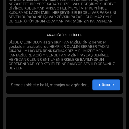
NEZAKETTE BİR YERE KADAR GÜZEL VAKİT GEÇİRMEK HEDİYE
DİYİNCE KUDURMAKTANSA O HEDİYEYEİ ATIP KEYFİNCE
KUDURMAK LAZIM TABİKİ HERŞEYİN BİR BEDELİ VAR PARASINI
SEVEN BURADA NE İŞİ VAR ZEVKİN PAZARLIĞI OLMAZ ÖYLE
DERLER .ÖPÜYORUM KOCAMAN YARRAĞINIZIN KAFASINDAN
ARADIĞI ÖZELLİKLER
SİZDE ÇILGIN OLUN azgın olun FANTAZİLERİNİZ beraber
çoşkulu muhabetlerde HEMFİKİR OLALIM BERABER TADINI
ÇIKARALIM HAYATA RENK KATMAK BİZİM ELİMİZDE YENİ
FANTAZİLERE AÇIĞIM SENDE FANTAZİNİ PAYLAŞ BENİMLE
HEYECAN OLSUN CENTİLMEN ERKELERE BAYILIYORUM
GEREKENİ YAPIYOR KEYİFLERİNE BAKIYOR SEVİLİYORSUNUZ
BEYLER