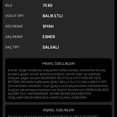
KİLO
75 KG
VÜCUT TİPİ
BALIK ETLI
GÖZ RENGİ
SIYAH
SAÇ RENGİ
ESMER
SAÇ TİPİ
DALGALI
PROFİL ÖZELLİKLERİ
Esmer azgın istekli bir bayanım hafta sonları markette fırında
picama giyen erkek penisine bakan tahrik olan ve ellemek
isteyen çılgın biriyim BAZENDE KİLOTSUZ GİYİYORLAR İŞTE
BİTİĞİM AN OAN haRbideN ŞEKLİ BELLİ OLUYO SALLANIYO OFF.
Çevremdeki erkekleri Tayt giyip koca kalçalarımla memelerimle
baştan çıkarmaya bayılıyorum teşhiri seviyorum FARKLILIKLARA
AÇIĞIM SEX YAPARKENDE DERİN DERİN İNLEMEKTEN
HOŞLANIYORUM BİRAZDA HARD OLMALI ERKEĞİM
KİŞİSEL ÖZELİKLERİ
Bir insanı asla kırmam Fakat KIZDIRAN OLURSA HOŞGÖRÜ