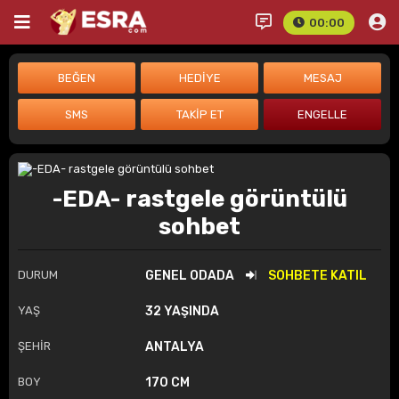
00:00
-EDA- rastgele görüntülü
sohbet
DURUM
GENEL ODADA
SOHBETE KATIL
YAŞ
32 YAŞINDA
ŞEHİR
ANTALYA
BOY
170 CM