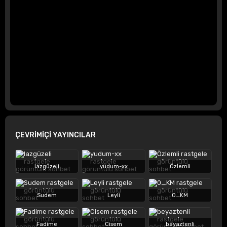
ÇEVRİMİÇİ YAYINCILAR
lazgüzeli
yudum-xx
Özlemli
Sudem
Leyli
0_KM
Fadime
Cisem
beyaztenli