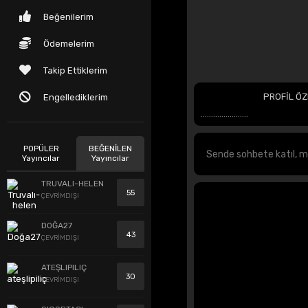
Beğenilerim
Ödemelerim
Takip Ettiklerim
PROFİL ÖZ
Engellediklerim
.......................
POPÜLER
BEĞENİLEN
Yayıncılar
Yayıncılar
TRUVALI-HELEN
55
ÇEVRİMDIŞI
DOĞA27
43
ÇEVRİMDIŞI
ATEŞLIPILIÇ
30
ÇEVRİMDIŞI