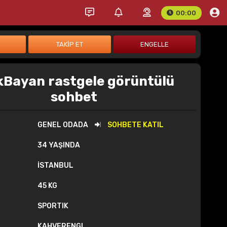
00:00
kBayan rastgele görüntülü
sohbet
GENEL ODADA
SOHBETE KATIL
34 YAŞINDA
İSTANBUL
45 KG
SPORTIK
KAHVERENGI