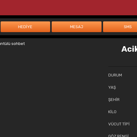
Aci
DURUM
YAŞ
ŞEHİR
KİLO
VÜCUT TİPİ
GÖZ RENGİ