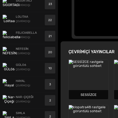
SIGORTACI
23
ÇEVRİMDIŞI
LOLITAA
22
ÇEVRİMDIŞI
FELICIABELLA
21
ÇEVRİMDIŞI
NEFESİN
ÇEVRİMİÇİ YAYINCILAR
20
ÇEVRİMDIŞI
GÜL06
10
ÇEVRİMDIŞI
HAYAL
3
ÇEVRİMDIŞI
SESSİZCE
NAR-ÇIÇEĞI
2
ÇEVRİMDIŞI
SIMLA
2
ÇEVRİMDIŞI