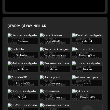
ÇEVRİMİÇİ YAYINCILAR
Derinsu
KaraGözlüm
Kelebek
Sırılsıklam
Gecenin kraliçesi
MorningStar
Mullane
Meryem
Türkan
Ancelia88
Hümeyram
efsoo
Doğulu
off-merwe
Çikolata03