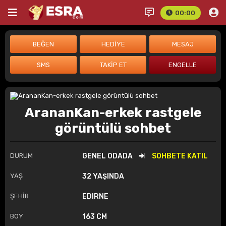
00:00
ArananKan-erkek rastgele
görüntülü sohbet
DURUM
GENEL ODADA
SOHBETE KATIL
YAŞ
32 YAŞINDA
ŞEHİR
EDIRNE
BOY
163 CM