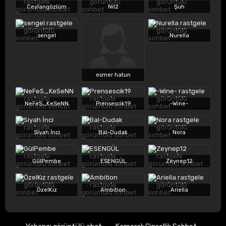
Ceylangözlüm
Nil2
Şuh
sengel
Nurella
esmer hatun
NeFeS_KeSeNN
Prensescik19
-Wine-
Siyah İnci
Bal-Dudak
Nora
GülPembe
ESENGÜL
Zeynep12
ÖzelKız
Ambition
Ariella