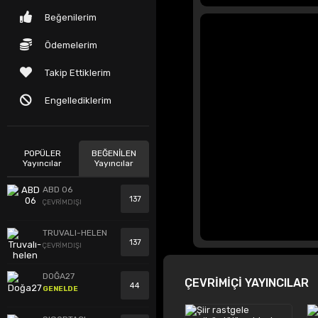
Beğenilerim
Ödemelerim
Takip Ettiklerim
Engellediklerim
POPÜLER
BEĞENİLEN
Yayıncılar
Yayıncılar
ABD 06
137
ÇEVRİMDIŞI
TRUVALI-HELEN
137
ÇEVRİMDIŞI
DOĞA27
ÇEVRİMİÇİ YAYINCILAR
44
GENELDE