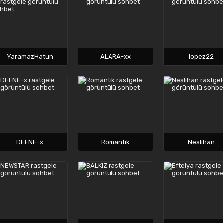
YaramazHatun
ALARA-xx
lopez22
DEFNE-x
Romantik
Neslihan