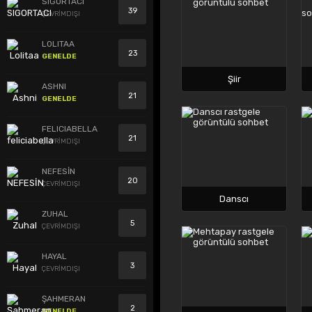
SIGORTACI
39
ÇEVRİMDIŞI
LOLITAA
23
GENELDE
Şiir
ASHNI
21
GENELDE
FELICIABELLA
21
ÇEVRİMDIŞI
NEFESİN
20
ÇEVRİMDIŞI
Danscı
ZUHAL
5
ÇEVRİMDIŞI
HAYAL
3
ÇEVRİMDIŞI
ŞAHMERAN
2
GENELDE