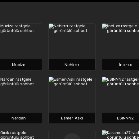
Mucize
Nehirrrr
İnci-xx
Nardan
Esmer-Aski
ESINNN2