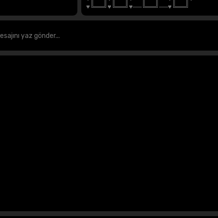
♥╚══╝♥╚══╝♥──╚══╝──♥╚══╝