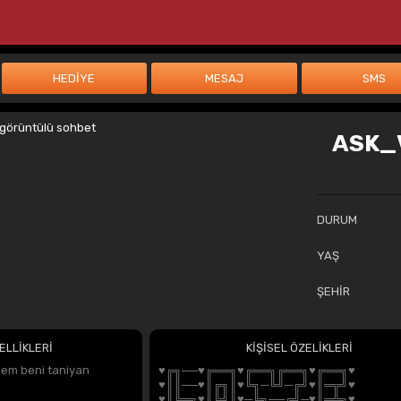
ASK_V
DURUM
YAŞ
ŞEHİR
ELLİKLERİ
KİŞİSEL ÖZELİKLERİ
em beni taniyan
♥╔╗──♥╔══╗♥╔══╗╔══╗♥╔══╗♥
♥║║──♥║╔╗║♥╚╗─╚╝─╔╝♥║═╦╝♥
♥║╚═╗♥║╚╝║♥─╚╗──╔╝─♥║═╩╗♥