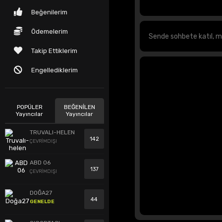
Beğenilerim
Ödemelerim
Takip Ettiklerim
Engellediklerim
POPÜLER
BEĞENİLEN
Yayıncılar
Yayıncılar
TRUVALI-HELEN
142
ÇEVRİMDIŞI
ABD 06
137
ÇEVRİMDIŞI
DOĞA27
44
GENELDE