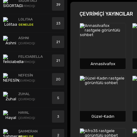
SIGORTACI
39
ÇEVRİMDIŞI
ÇEVRİMİÇİ YAYINCILAR
LOLITAA
23
GENELDE
ASHNI
21
ÇEVRİMDIŞI
FELICIABELLA
21
ÇEVRİMDIŞI
Annasilvafox
NEFESİN
20
ÇEVRİMDIŞI
ZUHAL
5
ÇEVRİMDIŞI
HAYAL
Güzel-Kadın
3
ÇEVRİMDIŞI
ŞAHMERAN
2
GENELDE