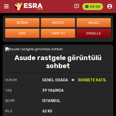
00:00
Asude rastgele görüntülü
sohbet
DURUM
GENEL ODADA
SOHBETE KATIL
YAŞ
39 YAŞINDA
ŞEHİR
İSTANBUL
KİLO
62 KG