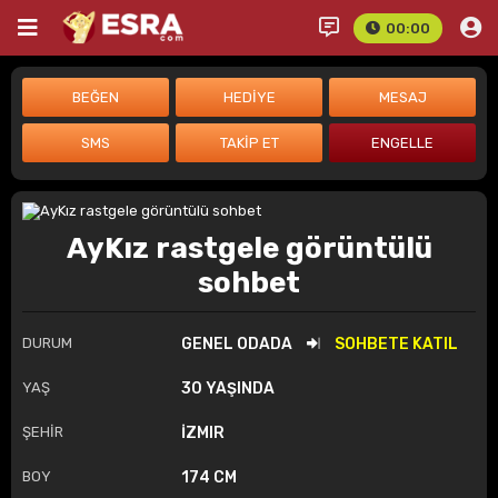
00:00
AyKız rastgele görüntülü
sohbet
DURUM
GENEL ODADA
SOHBETE KATIL
YAŞ
30 YAŞINDA
ŞEHİR
İZMIR
BOY
174 CM