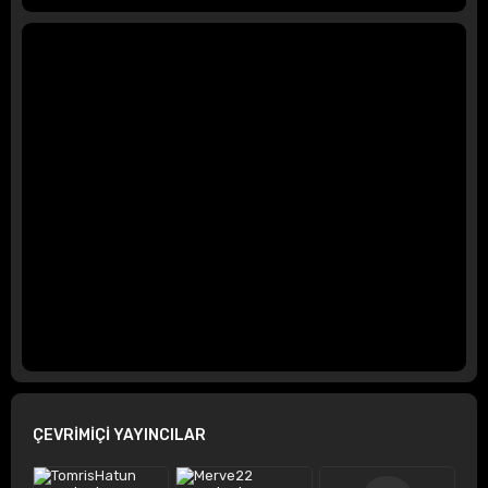
ÇEVRİMİÇİ YAYINCILAR