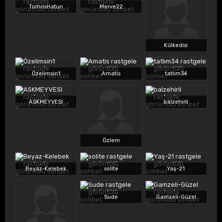
TomrisHatun
Merve22
Külkedisi
Özelimsin1
Amatis
tatlım34
ASKMEYVESI
balzehirli
Özlem
Beyaz-Kelebek
solite
Yaş-21
Sude
Gamzeli-Güzel