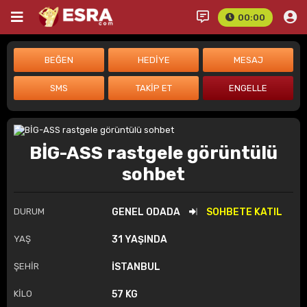
00:00
BİG-ASS rastgele görüntülü
sohbet
DURUM
GENEL ODADA
SOHBETE KATIL
YAŞ
31 YAŞINDA
ŞEHİR
İSTANBUL
KİLO
57 KG