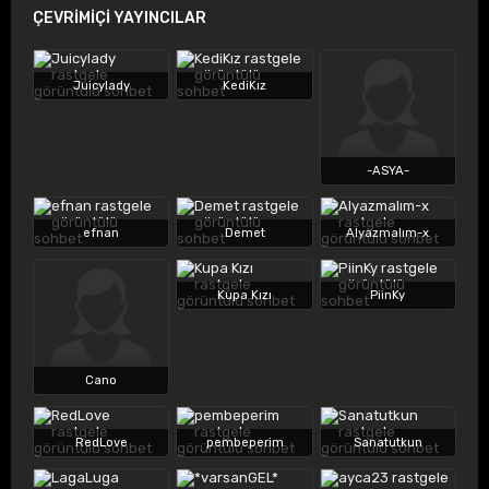
ÇEVRİMİÇİ YAYINCILAR
Juicylady
KediKız
-ASYA-
efnan
Demet
Alyazmalım-x
Kupa Kızı
PiinKy
Cano
RedLove
pembeperim
Sanatutkun