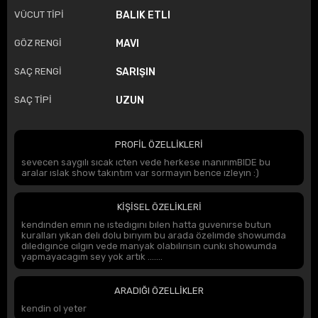
VÜCUT TİPİ
BALIK ETLI
GÖZ RENGİ
MAVI
SAÇ RENGİ
SARIŞIN
SAÇ TİPİ
UZUN
PROFİL ÖZELLİKLERİ
sevecen saygılı sıcak ıcten vede herkese ınanırımBIDE bu
aralar ıslak show takıntım var sormayın bence ızleyın :)
KİŞİSEL ÖZELİKLERİ
kendınden emın ne ıstedıgını bılen hatta guvenırse butun
kuralları yıkan delı dolu bırıyım bu arada özelımde showumda
dıledıgınce cılgın vede manyak olabılırısın cunkı showumda
yapmayacagım sey yok artık .......
ARADIĞI ÖZELLİKLER
kendin ol yeter