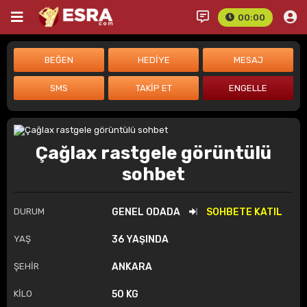
00:00
Çağlax rastgele görüntülü
sohbet
DURUM
GENEL ODADA
SOHBETE KATIL
YAŞ
36 YAŞINDA
ŞEHİR
ANKARA
KİLO
50 KG