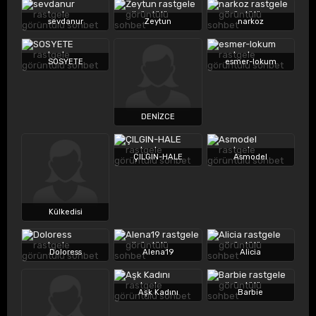
sevdanur
Zeytun
narkoz
SOSYETE
esmer-lokum
DENİZCE
ÇILGIN-HALE
Asmodel
Külkedisi
Doloress
Alena19
Alicia
Aşk Kadını
Barbie