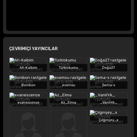
ÇEVRİMİÇİ YAYINCILAR
Ah-Kalbim
Türklokumu
Doğa27
Bonibon
ecemsu
Sema-s
evanescence
Az_Elma
_VanilYA_
Çılgınşey_x