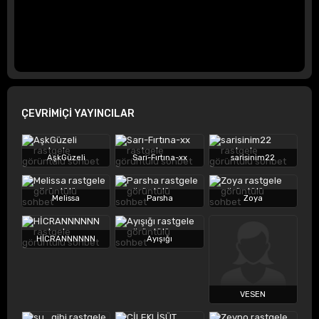
ÇEVRİMİÇİ YAYINCILAR
AşkGüzeli
Sarı-Fırtına-xx
sarisinim22
Melissa
Parsha
Zoya
HİCRANNNNNN
Ayışığı
VESEN