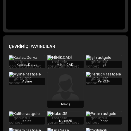
ÇEVRİMİÇİ YAYINCILAR
Koala_Derya
MİNİK.CADİ
Işıl
Ayline
Peri034
Maviş
Kalite
Nuket35
Pınar