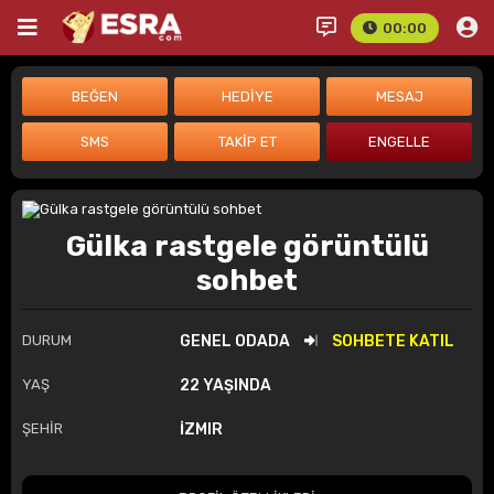
00:00
Gülka rastgele görüntülü
sohbet
DURUM
GENEL ODADA
SOHBETE KATIL
YAŞ
22 YAŞINDA
ŞEHİR
İZMIR