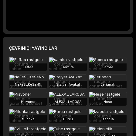
ÇEVRİMİÇİ YAYINCILAR
Eliffaa
samira
Semra
NeFeS_KeSeNN
Stajyer Avukat
Jerianah
Misyoner
ALEXA_LAROSA
Neşe
Milenka
Burcu
Izabela