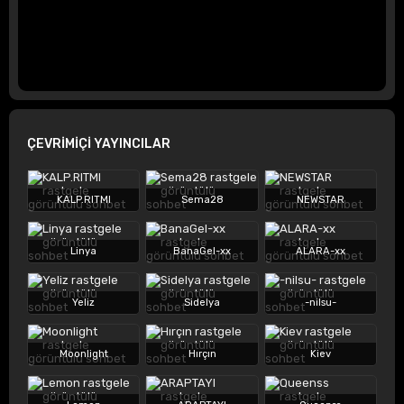
ÇEVRİMİÇİ YAYINCILAR
KALP.RITMI
Sema28
NEWSTAR
Linya
BanaGel-xx
ALARA-xx
Yeliz
Sidelya
-nilsu-
Moonlight
Hırçın
Kiev