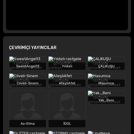
ÇEVRİMİÇİ YAYINCILAR
SweetAngel13
Yıldızlı
ÇALIKUŞU
Cilveli-Sinem
AteşliAfet
Masumca
Yak_Beni
Az-Elma
İDOL