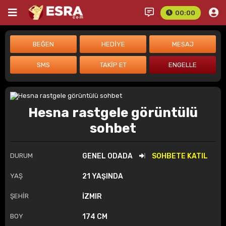
00:00
Hesna rastgele görüntülü
sohbet
DURUM
GENEL ODADA
SOHBETE KATIL
YAŞ
21 YAŞINDA
ŞEHİR
İZMIR
BOY
174 CM