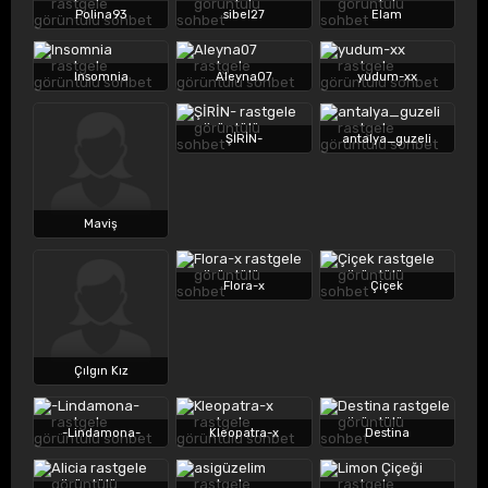
Polina93
sibel27
Elam
Insomnia
Aleyna07
yudum-xx
ŞİRİN-
antalya_guzeli
Maviş
Flora-x
Çiçek
Çılgın Kız
-Lindamona-
Kleopatra-x
Destina