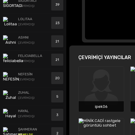
SIGORTACI
39
ÇEVRİMDIŞI
LOLITAA
23
ÇEVRİMDIŞI
ASHNI
21
ÇEVRİMDIŞI
FELICIABELLA
ÇEVRİMİÇİ YAYINCILAR
21
ÇEVRİMDIŞI
NEFESİN
20
ÇEVRİMDIŞI
ZUHAL
5
ÇEVRİMDIŞI
ipek06
HAYAL
3
ÇEVRİMDIŞI
ŞAHMERAN
2
GENELDE