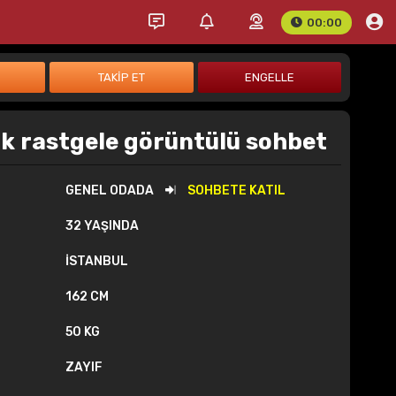
00:00
ik rastgele görüntülü sohbet
GENEL ODADA
SOHBETE KATIL
32 YAŞINDA
İSTANBUL
162 CM
50 KG
ZAYIF