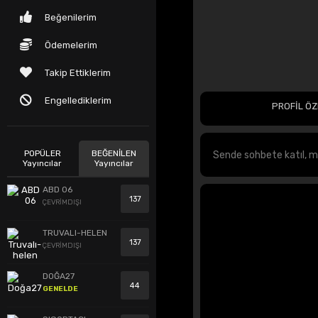
Beğenilerim
Ödemelerim
Takip Ettiklerim
Engellediklerim
PROFİL ÖZ
POPÜLER
BEĞENİLEN
Yayıncılar
Yayıncılar
ABD 06
137
ÇEVRİMDIŞI
TRUVALI-HELEN
137
ÇEVRİMDIŞI
DOĞA27
44
GENELDE