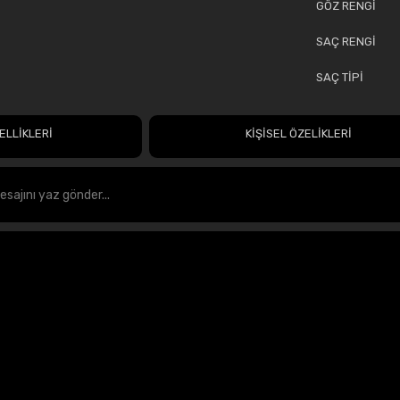
GÖZ RENGİ
SAÇ RENGİ
SAÇ TİPİ
ELLİKLERİ
KİŞİSEL ÖZELİKLERİ