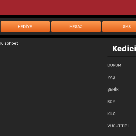
Kedic
DURUM
YAŞ
ŞEHİR
BOY
KİLO
VÜCUT TİPİ