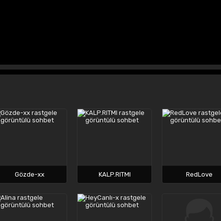
Gözde-xx
KALP.RITMI
RedLove