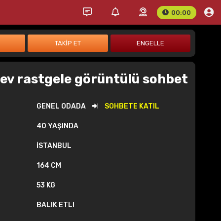
00:00
lev rastgele görüntülü sohbet
GENEL ODADA
SOHBETE KATIL
40 YAŞINDA
İSTANBUL
164 CM
53 KG
BALIK ETLI