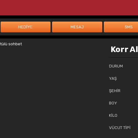
Korr A
DURUM
YAŞ
ŞEHİR
BOY
KİLO
VÜCUT TİPİ