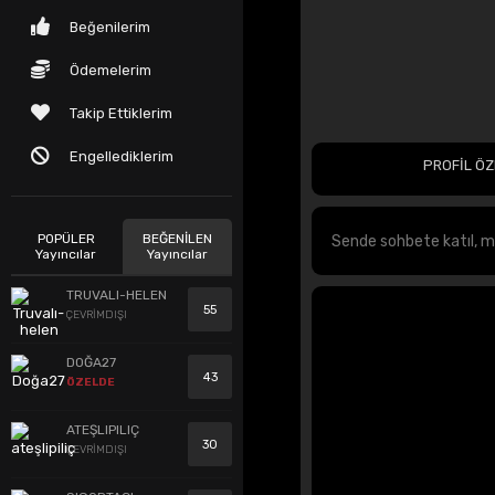
Beğenilerim
Ödemelerim
Takip Ettiklerim
Engellediklerim
PROFİL ÖZ
POPÜLER
BEĞENİLEN
Yayıncılar
Yayıncılar
TRUVALI-HELEN
55
ÇEVRİMDIŞI
DOĞA27
43
ÖZELDE
ATEŞLIPILIÇ
30
ÇEVRİMDIŞI