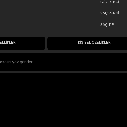
GÖZ RENGİ
SAÇ RENGİ
SAÇ TİPİ
ELLİKLERİ
KİŞİSEL ÖZELİKLERİ