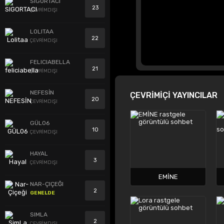
SIGORTACI
23
ÇEVRİMDIŞI
LOLITAA
22
ÇEVRİMDIŞI
FELICIABELLA
21
ÇEVRİMDIŞI
NEFESİN
ÇEVRİMİÇİ YAYINCILAR
20
ÇEVRİMDIŞI
GÜL06
10
ÇEVRİMDIŞI
HAYAL
3
ÇEVRİMDIŞI
EMİNE
NAR-ÇIÇEĞI
2
GENELDE
SIMLA
2
ÇEVRİMDIŞI