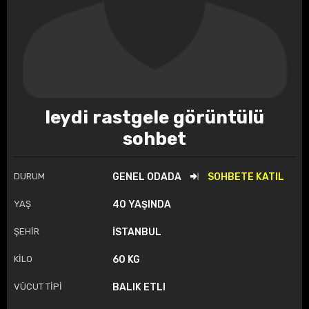
leydi rastgele görüntülü
sohbet
DURUM
GENEL ODADA
SOHBETE KATIL
YAŞ
40 YAŞINDA
ŞEHİR
İSTANBUL
KİLO
60 KG
VÜCUT TİPİ
BALIK ETLI