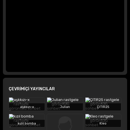
ÇEVRİMİÇİ YAYINCILAR
aşkkızı-x
Julian
ÇITIR25
kızıl bomba
Kleo