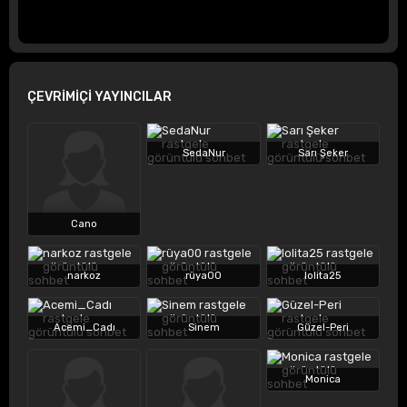
ÇEVRİMİÇİ YAYINCILAR
SedaNur
Sarı Şeker
Cano
narkoz
rüya00
lolita25
Acemi_Cadı
Sinem
Güzel-Peri
Monica