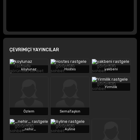
ÇEVRİMİÇİ YAYINCILAR
koylunaz
Hostes
yakbeni
Yirmilik
Özlem
SemaTaşkın
_nehir_
Ayline