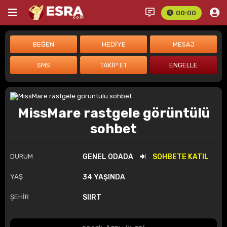
00:00
MissMare rastgele görüntülü
sohbet
DURUM
GENEL ODADA
SOHBETE KATIL
YAŞ
34 YAŞINDA
ŞEHİR
SIIRT