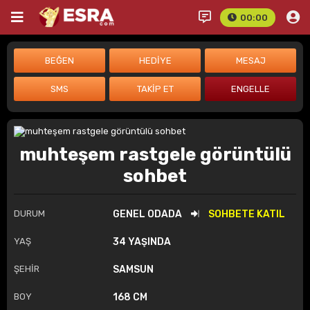
00:00
muhteşem rastgele görüntülü
sohbet
DURUM
GENEL ODADA
SOHBETE KATIL
YAŞ
34 YAŞINDA
ŞEHİR
SAMSUN
BOY
168 CM