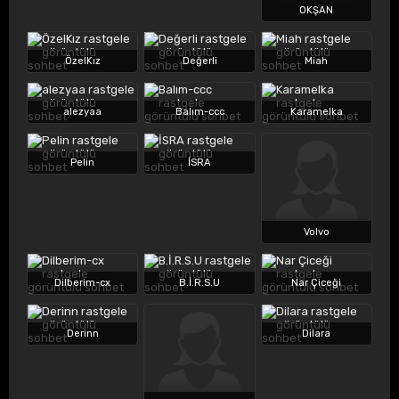
OKŞAN
ÖzelKız
Değerli
Miah
alezyaa
Balım-ccc
Karamelka
Pelin
İSRA
Volvo
Dilberim-cx
B.İ.R.S.U
Nar Çiceği
Derinn
Dilara