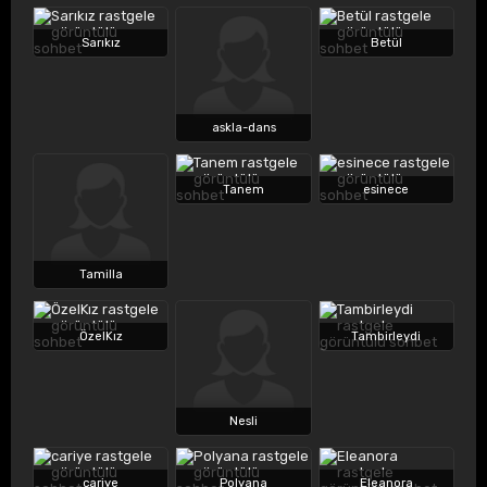
Sarıkız
Betül
askla-dans
Tanem
esinece
Tamilla
ÖzelKız
Tambirleydi
Nesli
cariye
Polyana
Eleanora