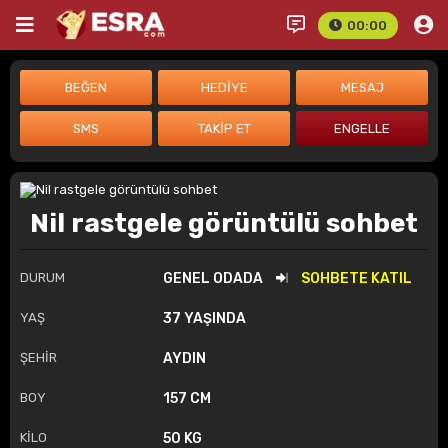
00:00
Nil rastgele görüntülü sohbet
DURUM
GENEL ODADA
SOHBETE KATIL
YAŞ
37 YAŞINDA
ŞEHİR
AYDIN
BOY
157 CM
KİLO
50 KG