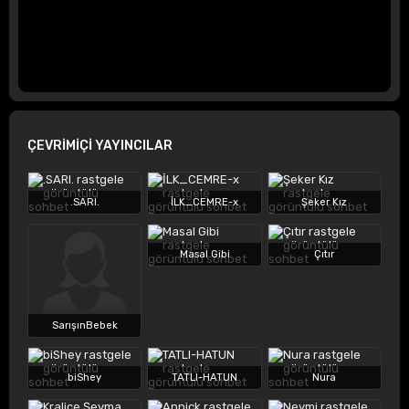
ÇEVRİMİÇİ YAYINCILAR
.SARI.
İLK_CEMRE-x
Şeker Kız
Masal Gibi
Çıtır
SarışınBebek
biShey
TATLI-HATUN
Nura