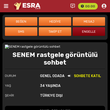
00:00
SENEM rastgele görüntülü
sohbet
DURUM
GENEL ODADA
SOHBETE KATIL
YAŞ
34 YAŞINDA
ŞEHİR
TÜRKIYE DIŞI