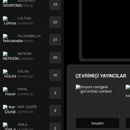
SIGORTACI
23
ÇEVRİMDIŞI
LOLITAA
22
ÇEVRİMDIŞI
FELICIABELLA
21
ÇEVRİMDIŞI
NEFESİN
20
ÇEVRİMDIŞI
GÜL06
ÇEVRİMİÇİ YAYINCILAR
10
ÇEVRİMDIŞI
HAYAL
3
ÇEVRİMDIŞI
NAR-ÇIÇEĞI
2
ÇEVRİMDIŞI
losyon
SIMLA
2
ÇEVRİMDIŞI