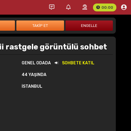
00:00
lii rastgele görüntülü sohbet
GENEL ODADA
SOHBETE KATIL
44 YAŞINDA
İSTANBUL