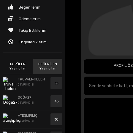
Beğenilerim
Ödemelerim
Takip Ettiklerim
Engellediklerim
POPÜLER
BEĞENİLEN
PROFİL ÖZ
Yayıncılar
Yayıncılar
TRUVALI-HELEN
55
ÇEVRİMDIŞI
DOĞA27
43
ÇEVRİMDIŞI
ATEŞLIPILIÇ
30
ÇEVRİMDIŞI