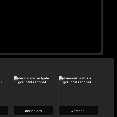
derinalara
Asmodel