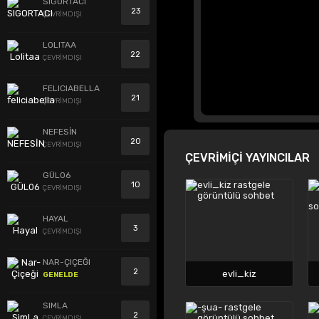
SIGORTACI
23
ÇEVRİMDIŞI
LOLITAA
22
ÇEVRİMDIŞI
FELICIABELLA
21
ÇEVRİMDIŞI
NEFESİN
20
ÇEVRİMDIŞI
ÇEVRİMİÇİ YAYINCILAR
GÜL06
10
ÇEVRİMDIŞI
HAYAL
3
ÇEVRİMDIŞI
NAR-ÇIÇEĞI
2
evli_kiz
GENELDE
SIMLA
2
ÇEVRİMDIŞI