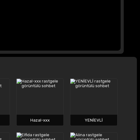
Hazal-xxx
YENİEVLİ