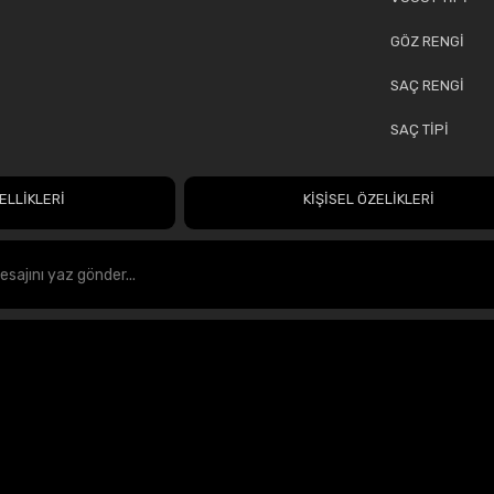
GÖZ RENGİ
SAÇ RENGİ
SAÇ TİPİ
ELLİKLERİ
KİŞİSEL ÖZELİKLERİ