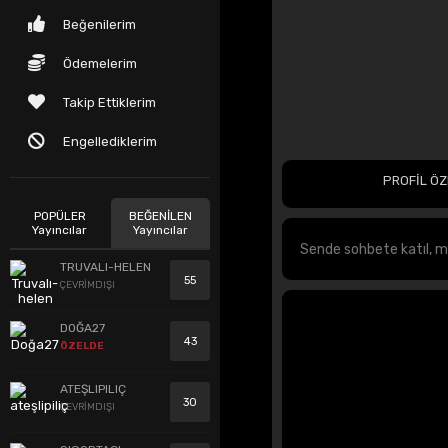
Beğenilerim
Ödemelerim
Takip Ettiklerim
Engellediklerim
PROFİL ÖZ
POPÜLER
BEĞENİLEN
Yayıncılar
Yayıncılar
TRUVALI-HELEN
55
ÇEVRİMDIŞI
DOĞA27
43
ÖZELDE
ATEŞLIPILIÇ
30
ÇEVRİMDIŞI