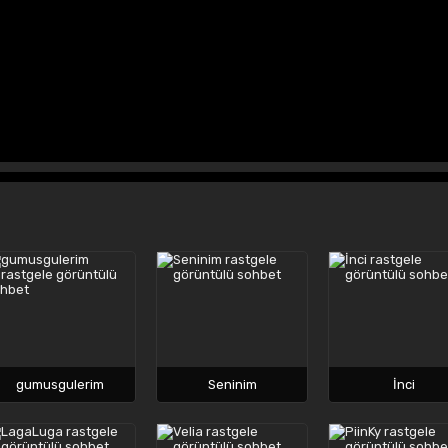
gumusgulerim
Seninim
İnci