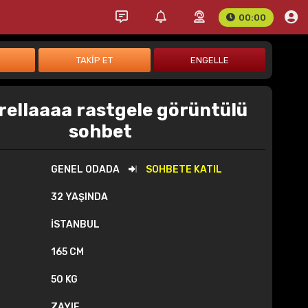
00:00
rellaaaa rastgele görüntülü
sohbet
GENEL ODADA
SOHBETE KATIL
32 YAŞINDA
İSTANBUL
165 CM
50 KG
ZAYIF