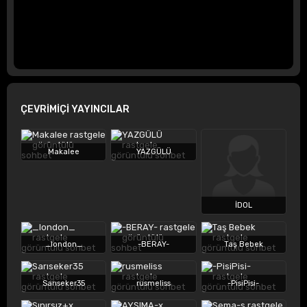
ÇEVRİMİÇİ YAYINCILAR
Makalee
YAZGÜLÜ
İDOL
_london_
-BERAY-
Taş Bebek
Sarıseker35
rusmeliss
-PisiPisi-