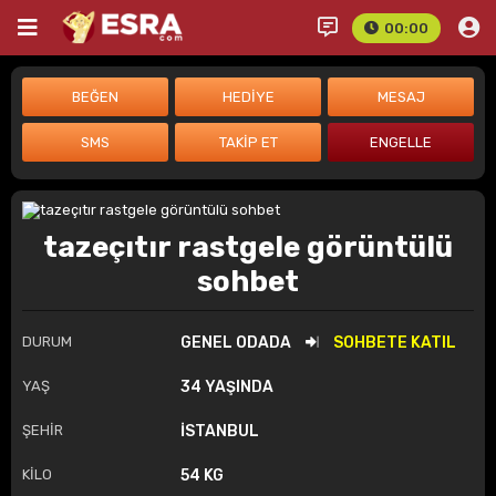
00:00
tazeçıtır rastgele görüntülü
sohbet
DURUM
GENEL ODADA
SOHBETE KATIL
YAŞ
34 YAŞINDA
ŞEHİR
İSTANBUL
KİLO
54 KG