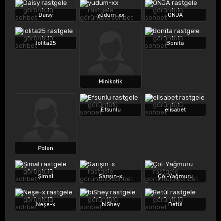
Daisy
yudum-xx
ONJA
lolita25
Bonita
Minikotik
Efsunlu
elisabet
Polen
Şimal
Sarışın-x
Çöl-Yağmuru
Neşe-x
biShey
Betül