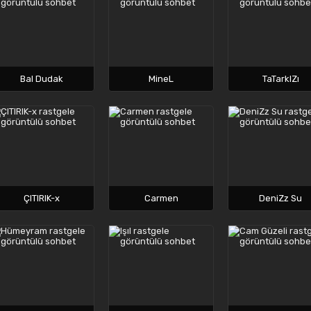
Bal Dudak
MineL
TaTarkIZı
ÇITIRIK-x
Carmen
DeniZz Su