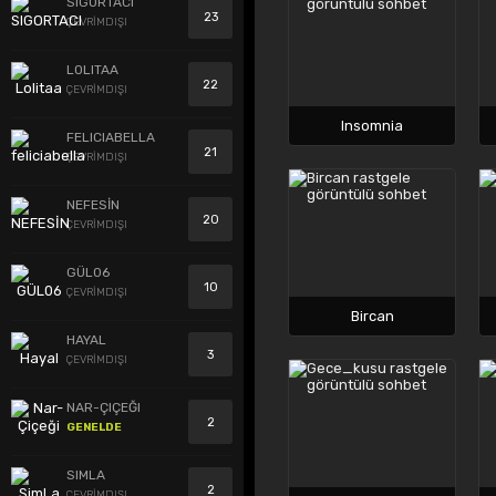
SIGORTACI
23
ÇEVRİMDIŞI
LOLITAA
22
ÇEVRİMDIŞI
Insomnia
FELICIABELLA
21
ÇEVRİMDIŞI
NEFESİN
20
ÇEVRİMDIŞI
GÜL06
10
ÇEVRİMDIŞI
Bircan
HAYAL
3
ÇEVRİMDIŞI
NAR-ÇIÇEĞI
2
GENELDE
SIMLA
2
ÇEVRİMDIŞI