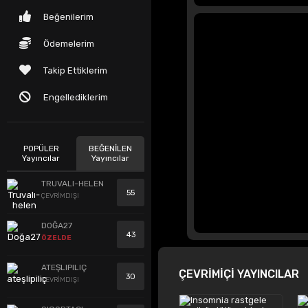
Beğenilerim
Ödemelerim
Takip Ettiklerim
Engellediklerim
POPÜLER
BEĞENİLEN
Yayıncılar
Yayıncılar
TRUVALI-HELEN
55
ÇEVRİMDIŞI
DOĞA27
43
ÖZELDE
ATEŞLIPILIÇ
ÇEVRİMİÇİ YAYINCILAR
30
ÇEVRİMDIŞI