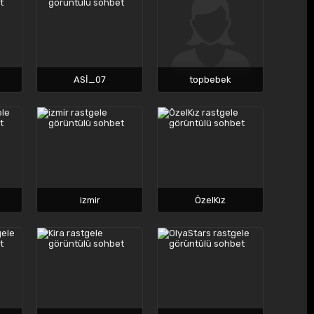
ASİ_07
topbebek
izmir
ÖzelKız