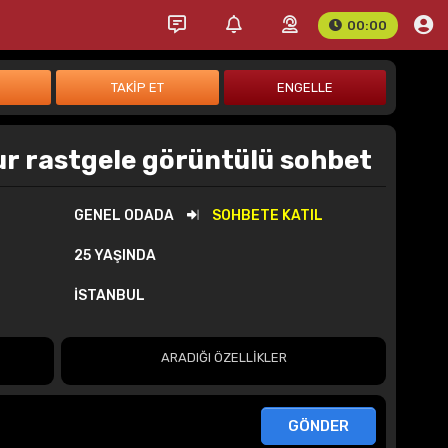
00:00
r rastgele görüntülü sohbet
GENEL ODADA
SOHBETE KATIL
25 YAŞINDA
İSTANBUL
ARADIĞI ÖZELLİKLER