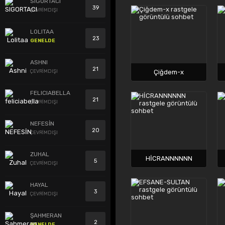
SIGORTACI
39
ÇEVRİMDIŞI
LOLITAA
23
GENELDE
ASHNI
21
ÇEVRİMDIŞI
Çiğdem-x
FELICIABELLA
21
ÇEVRİMDIŞI
NEFESİN
20
ÇEVRİMDIŞI
ZUHAL
HİCRANNNNNN
5
ÇEVRİMDIŞI
HAYAL
3
ÇEVRİMDIŞI
ŞAHMERAN
2
GENELDE