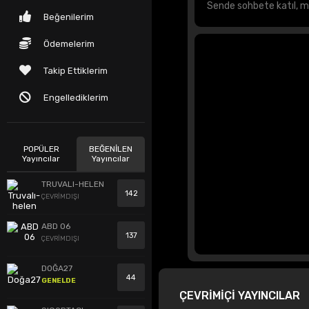
Beğenilerim
Ödemelerim
Takip Ettiklerim
Engellediklerim
POPÜLER
BEĞENİLEN
Yayıncılar
Yayıncılar
TRUVALI-HELEN
142
ÇEVRİMDIŞI
ABD 06
137
ÇEVRİMDIŞI
DOĞA27
44
GENELDE
ÇEVRİMİÇİ YAYINCILAR