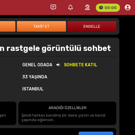
00:00
 rastgele görüntülü sohbet
GENEL ODADA
SOHBETE KATIL
33 YAŞINDA
İSTANBUL
ARADIĞI ÖZELLİKLER
geri
Şimdi herkes kendine bir daire çizsin ve kendi
çapında eğlensin...