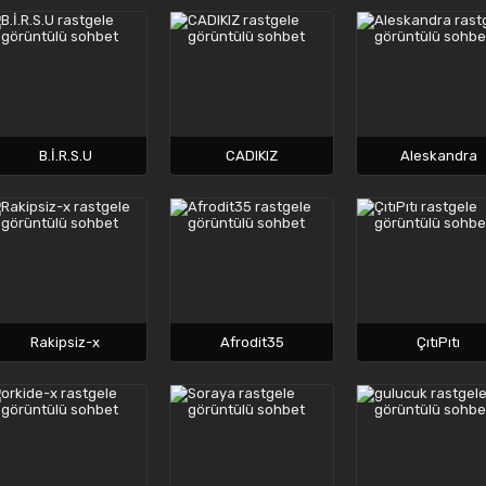
B.İ.R.S.U
CADIKIZ
Aleskandra
Rakipsiz-x
Afrodit35
ÇıtıPıtı