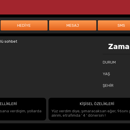
Zaman
DURUM
YAŞ
ŞEHİR
ELLİKLERİ
KİŞİSEL ÖZELİKLERİ
ana verdiqim, yollarda
Yüz verdim diye, şımaracaksan eğer, 96sını 
alırım, etrafımda ' 4 ' dönersin !