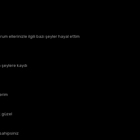
um ellerinizle ilgili bazı şeyler hayal ettim
 şeylere kaydı
erim
k güzel
sahipsiniz