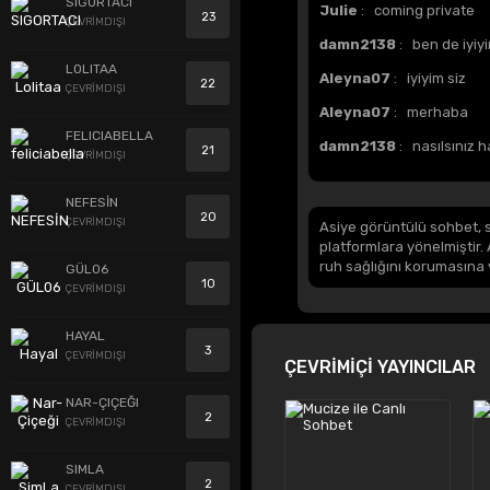
SIGORTACI
Julie
: coming private
23
ÇEVRİMDIŞI
damn2138
: ben de iyiy
LOLITAA
Aleyna07
: iyiyim siz
22
ÇEVRİMDIŞI
Aleyna07
: merhaba
FELICIABELLA
damn2138
: nasılsınız 
21
ÇEVRİMDIŞI
NEFESİN
20
ÇEVRİMDIŞI
Asiye görüntülü sohbet, s
platformlara yönelmiştir. 
ruh sağlığını korumasına 
GÜL06
10
ÇEVRİMDIŞI
HAYAL
3
ÇEVRİMDIŞI
ÇEVRİMİÇİ YAYINCILAR
NAR-ÇIÇEĞI
2
ÇEVRİMDIŞI
SIMLA
2
ÇEVRİMDIŞI