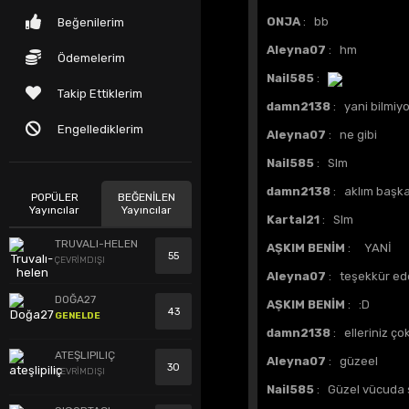
ONJA
: bb
Beğenilerim
Aleyna07
: hm
Ödemelerim
Nail585
:
Takip Ettiklerim
damn2138
: yani bilmiyor
Engellediklerim
Aleyna07
: ne gibi
Nail585
: Slm
damn2138
: aklım başka
POPÜLER
BEĞENİLEN
Yayıncılar
Yayıncılar
Kartal21
: Slm
TRUVALI-HELEN
AŞKIM BENİM
: YANİ
55
ÇEVRİMDIŞI
Aleyna07
: teşekkür ed
DOĞA27
AŞKIM BENİM
: :D
43
GENELDE
damn2138
: elleriniz ço
ATEŞLIPILIÇ
Aleyna07
: güzeel
30
ÇEVRİMDIŞI
Nail585
: Güzel vücuda 