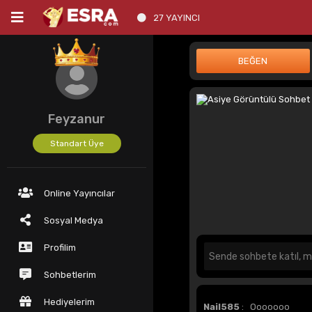
27 YAYINCI
Feyzanur
Standart Üye
Online Yayıncılar
Sosyal Medya
Profilim
Sohbetlerim
Hediyelerim
Nail585
: Ooooooo