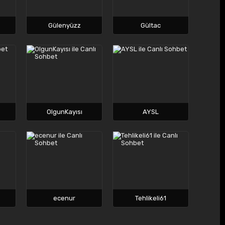
Gülenyüzz
Gültac
OlgunKayısı
AYSL
ecenur
Tehlikeli61