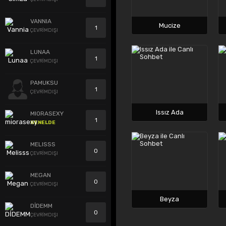
VANNIA
Mucize
1
ÇEVRİMDIŞI
LUNAA
1
ÇEVRİMDIŞI
PAMUKSU
1
ÇEVRİMDIŞI
Issız Ada
MIORASEXY
1
GENELDE
MELISSS
0
ÇEVRİMDIŞI
MEGAN
0
ÇEVRİMDIŞI
Beyza
DİDEMM
0
ÇEVRİMDIŞI