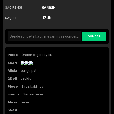
SAÇ RENGİ
SARIŞIN
SAÇ TİPİ
UZUN
Pleee
: Önden bi görseydik
3534
:
Alicia
: oui go pvt
2Deli
: ozelde
Pleee
: Biraz kaldır ya
mence
: Sensin bebe
Alicia
: bebe
3534
: