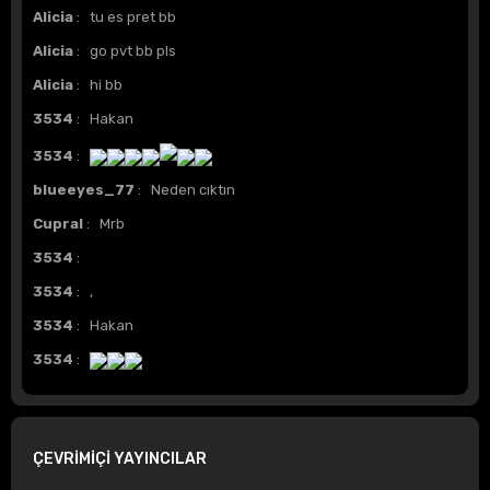
Alicia
: tu es pret bb
Alicia
: go pvt bb pls
Alicia
: hi bb
3534
: Hakan
3534
:
blueeyes_77
: Neden cıktın
Cupral
: Mrb
3534
:
3534
: ,
3534
: Hakan
3534
:
ÇEVRİMİÇİ YAYINCILAR