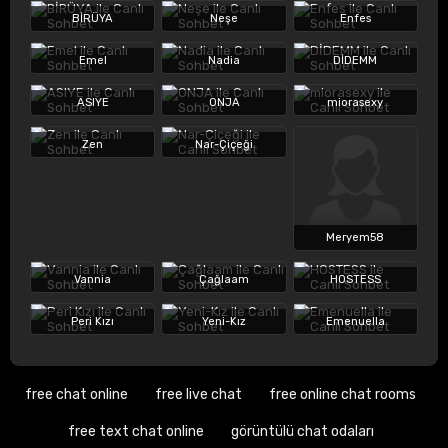
BİRÜYA
Neşe
Enfes
Emel
Nadia
DİDEMM
ASIYE
ONJA
miorasexy
Zen
Nar-Çiçeği
Meryem58
Vannia
Çağlaam
HOSTESS
Peri Kızı
Yeni-Kız
Emenuella
free chat online
free live chat
free online chat rooms
free text chat online
görüntülü chat odaları