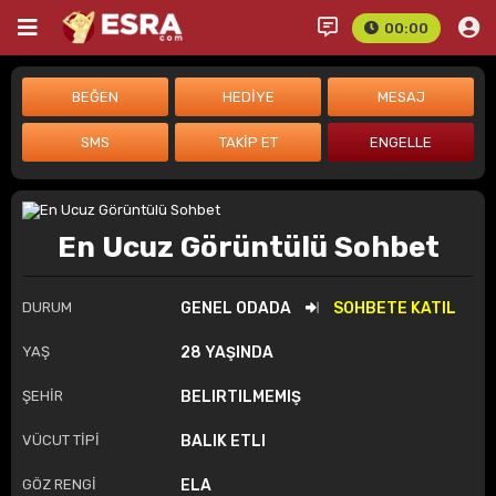
00:00
En Ucuz Görüntülü Sohbet
DURUM
GENEL ODADA
SOHBETE KATIL
YAŞ
28 YAŞINDA
ŞEHİR
BELIRTILMEMIŞ
VÜCUT TİPİ
BALIK ETLI
GÖZ RENGİ
ELA