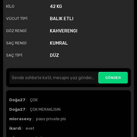
KİLO
42 KG
VÜCUT TİPİ
BALIK ETLI
GÖZ RENGİ
KAHVERENGI
SAÇ RENGİ
KUMRAL
SAÇ TİPİ
DÜZ
Doğa27
: ÇOK
Doğa27
: ÇOK MERAKLISIN
miorasexy
: pass private pls
ikardi
: evet