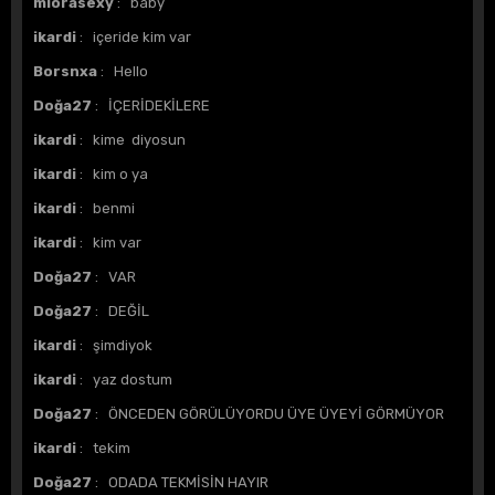
miorasexy
: baby
ikardi
: içeride kim var
Borsnxa
: Hello
Doğa27
: İÇERİDEKİLERE
ikardi
: kime diyosun
ikardi
: kim o ya
ikardi
: benmi
ikardi
: kim var
Doğa27
: VAR
Doğa27
: DEĞİL
ikardi
: şimdiyok
ikardi
: yaz dostum
Doğa27
: ÖNCEDEN GÖRÜLÜYORDU ÜYE ÜYEYİ GÖRMÜYOR
ikardi
: tekim
Doğa27
: ODADA TEKMİSİN HAYIR