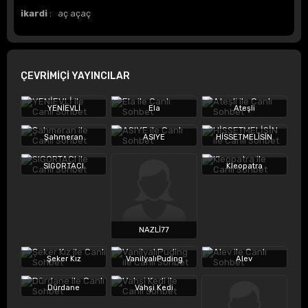
ikardi
: aç açaç
ÇEVRİMİÇİ YAYINCILAR
YENİEVLİ
Ela
Ateşli
Şahmeran
ASIYE
HİSSETMELİSİN
SIGORTACI
Kleopatra
NAZLİ77
Şeker Kız
VanilyalıPuding
Alev
Dürdane
Vahşi Kedi