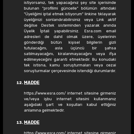
istiyorsanız, tek yapacağınız şey site içerisinde
bulunan "profilimi güncelle" bölümün altındaki
"Üyeliğimi iptal etmek istiyorum" linkine tıklayarak
üyeliğinizi sonlandırabilirsiniz veya Link aktif
değilse Destek sisteminden yazarak anında
Üyelik İptali yapabilirsiniz. Esra.com email
adresleri de dahil olmak üzere, üyelerinin
gönderdiği bütün kişisel bilgilerin gizli
tutulacağını, asla üçüncü bir şahsa
satılmayacağını, kiralanmayacağını veya ifşa
edilmeyeceğini garanti etmektedir. Bu konudaki
tek istisna, kamu soruşturmaları veya cezai
soruşturmalar çerçevesinde istendiği durumlardır.
MADDE
https://www.esra.com/ internet sitesine girmeniz
ve/veya işbu internet sitesini kullanmanız
aşağıdaki şart ve koşulları kabul ettiğiniz
anlamına gelmektedir.
MADDE
https://www.esra.com/ internet sitesine girmeniz