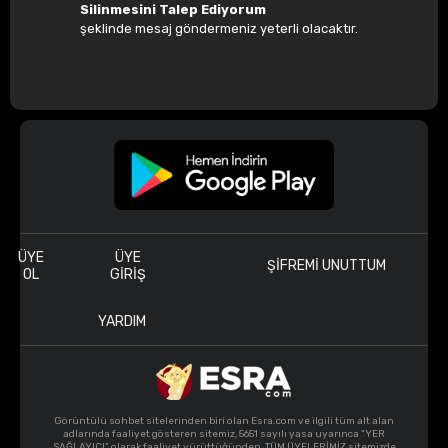
Silinmesini Talep Ediyorum
şeklinde mesaj göndermeniz yeterli olacaktır.
ÜYE
ÜYE
ŞIFREMI UNUTTUM
OL
GIRIŞ
YARDIM
Görüntülü sohbet sitelerinden biri olan Esra.com ve ilgili tüm alt alan
adlarında faaliyet gösteren sitemiz, 5651 sayılı yasa uyarınca "YER
SAĞLAYICI" olarak faaliyet yürüttüğünden, TÜM ÜYELERİMİZ sitemizde