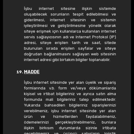
İşbu internet sitesine ilişkin sistemde
oluşabilecek sorunların tespit edilebilmesi ve
giderilmesi, internet sitesinin ve sistemin
iyileştirilmesi ve geliştirilmesine yönelik olarak
siteye erişmek için kullanılarca kullanılan internet
servis sağlayıcısının adı ve Internet Protokol (IP)
adresi, siteye erişilen tarih ve saat, sitede
bulunulan sırada erişilen sayfalar ve siteye
doğrudan bağlanılmasını sağlayan web sitesinin
internet adresi gibi birtakım bilgiler toplanabilir.
MADDE
İşbu internet sitesinde yer alan üyelik ve sipariş
formlarında v.b. form ve/veya dökümanlarda
kişisel ve irtibat bilgileriniz ve ayrıca satın alma
formunda mali bilgileriniz talep edilmektedir.
Yukarıda bahsedilen bilgileriniz siparişlerinizi
verebilmeniz, işbu internet sitesinde yer alan
ürün ve hizmetlerden faydalabilmeniz,
ödemelerinizi gerçekleştirebilmeniz, bunlara
ilişkin birkısım durumlarda sizinle irtibata
geçebilmemiz ve üçüncü şahısların lojistik