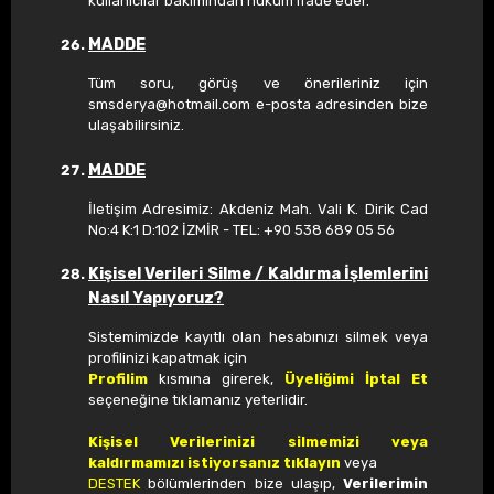
kullanıcılar bakımından hüküm ifade eder.
MADDE
Tüm soru, görüş ve önerileriniz için
smsderya@hotmail.com
e-posta adresinden bize
ulaşabilirsiniz.
MADDE
İletişim Adresimiz: Akdeniz Mah. Vali K. Dirik Cad
No:4 K:1 D:102 İZMİR - TEL: +90 538 689 05 56
Kişisel Verileri Silme / Kaldırma İşlemlerini
Nasıl Yapıyoruz?
Sistemimizde kayıtlı olan hesabınızı silmek veya
profilinizi kapatmak için
Profilim
kısmına girerek,
Üyeliğimi İptal Et
seçeneğine tıklamanız yeterlidir.
Kişisel Verilerinizi silmemizi veya
kaldırmamızı istiyorsanız tıklayın
veya
DESTEK
bölümlerinden bize ulaşıp,
Verilerimin