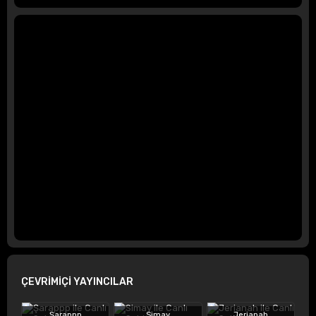
ÇEVRİMİÇİ YAYINCILAR
Şarappp
Simay
Jerianah