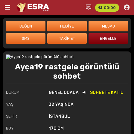
00:00
Ayça19 rastgele görüntülü
sohbet
DURUM
GENEL ODADA
SOHBETE KATIL
YAŞ
32 YAŞINDA
ŞEHİR
İSTANBUL
BOY
170 CM