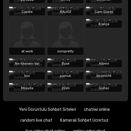
Cazibe
BALKIZ
Cam Güzeli
Kraliça
at work
zoropretty
Ne-İstersen-Var
Buse
Albeni
İnci
pamuk
Sevimli14
Milayda
2Deli
Gültac
Yeni Görüntülü Sohbet Siteleri
chatiwi online
random live chat
Kameralı Sohbet Ucretsız