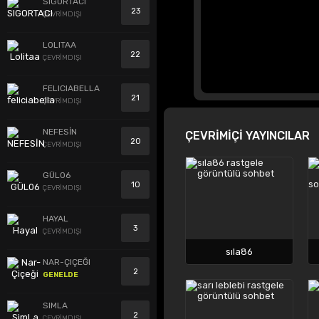
SIGORTACI
23
ÇEVRİMDIŞI
LOLITAA
22
ÇEVRİMDIŞI
FELICIABELLA
21
ÇEVRİMDIŞI
NEFESİN
ÇEVRİMİÇİ YAYINCILAR
20
ÇEVRİMDIŞI
GÜL06
10
ÇEVRİMDIŞI
HAYAL
3
ÇEVRİMDIŞI
sıla86
NAR-ÇIÇEĞI
2
GENELDE
SIMLA
2
ÇEVRİMDIŞI