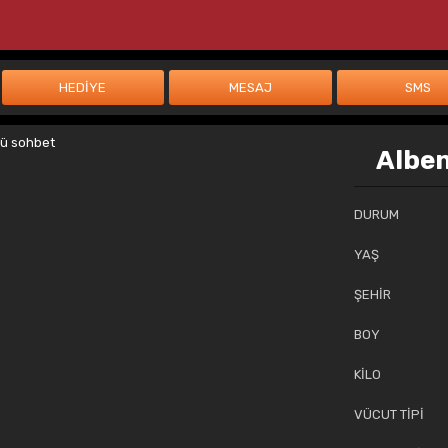
Alben
DURUM
YAŞ
ŞEHİR
BOY
KİLO
VÜCUT TİPİ