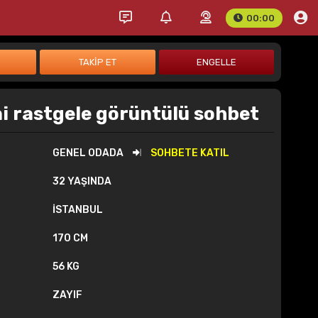
00:00
i rastgele görüntülü sohbet
GENEL ODADA
SOHBETE KATIL
32 YAŞINDA
İSTANBUL
170 CM
56 KG
ZAYIF