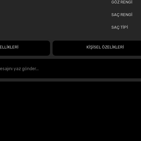
GÖZ RENGİ
SAÇ RENGİ
SAÇ TİPİ
ELLİKLERİ
KİŞİSEL ÖZELİKLERİ