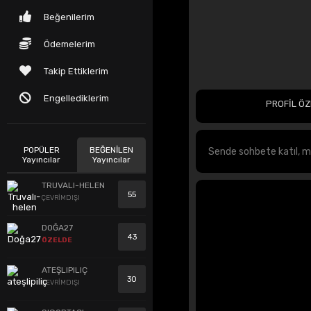
Beğenilerim
Ödemelerim
Takip Ettiklerim
Engellediklerim
PROFİL ÖZ
POPÜLER
BEĞENİLEN
Yayıncılar
Yayıncılar
TRUVALI-HELEN
55
ÇEVRİMDIŞI
DOĞA27
43
ÖZELDE
ATEŞLIPILIÇ
30
ÇEVRİMDIŞI