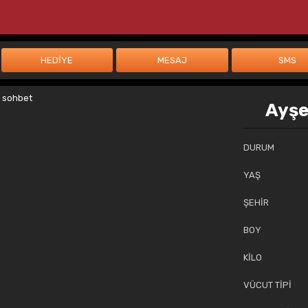
Ayşe
DURUM
YAŞ
ŞEHİR
BOY
KİLO
VÜCUT TİPİ