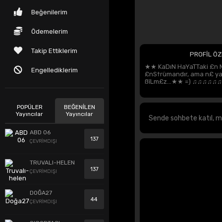
Beğenilerim
Ödemelerim
Takip Ettiklerim
PROFİL ÖZ
★★ KaDıN HaYaTTaki £
Engellediklerim
£nS†rümandır, ama n£ yaz
ßîLm£z...★★ =) ♫♫♫♫♫♫
POPÜLER
BEĞENİLEN
Yayıncılar
Yayıncılar
ABD 06
137
ÇEVRİMDIŞI
TRUVALI-HELEN
137
ÇEVRİMDIŞI
DOĞA27
44
ÇEVRİMDIŞI