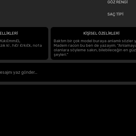
GÖZ RENGİ
SAÇ TİPİ
ELLİKLERİ
KİŞİSEL ÖZELİKLERİ
n Mük£mm£L
Baktım bir çok model buraya anlamlı sözler 
ık kî , h£r £rk£k, no†a
Madem racon bu ben de yazayım; "Anlamay
olanlara söyleme sakın, bilebileceğin en güz
şeyleri."