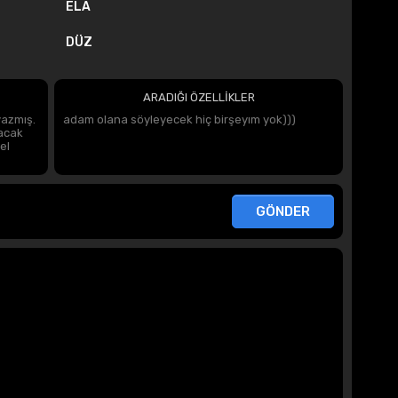
ELA
DÜZ
ARADIĞI ÖZELLİKLER
yazmış.
adam olana söyleyecek hiç birşeyım yok)))
acak
el