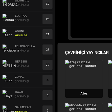
SIGORTACI
39
ÇEVRİMDIŞI
LOLITAA
23
ÇEVRİMDIŞI
ASHNI
21
GENELDE
FELICIABELLA
21
ÇEVRİMDIŞI
ÇEVRİMİÇİ YAYINCILAR
NEFESİN
20
ÇEVRİMDIŞI
ZUHAL
5
ÇEVRİMDIŞI
HAYAL
Ateş
3
ÇEVRİMDIŞI
ŞAHMERAN
2
GENELDE