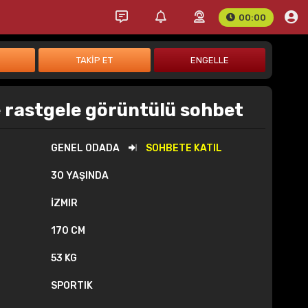
00:00
 rastgele görüntülü sohbet
GENEL ODADA
SOHBETE KATIL
30 YAŞINDA
İZMIR
170 CM
53 KG
SPORTIK