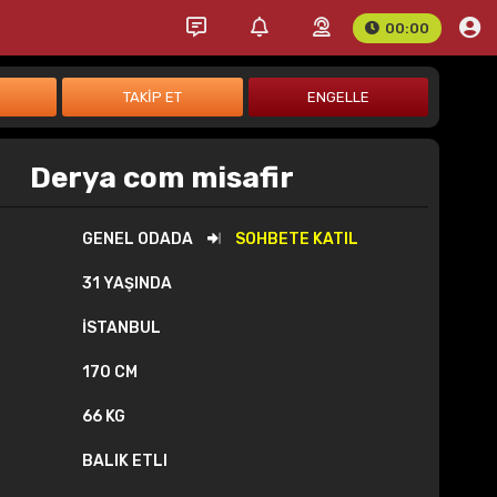
00:00
Derya com misafir
GENEL ODADA
SOHBETE KATIL
31 YAŞINDA
İSTANBUL
170 CM
66 KG
BALIK ETLI