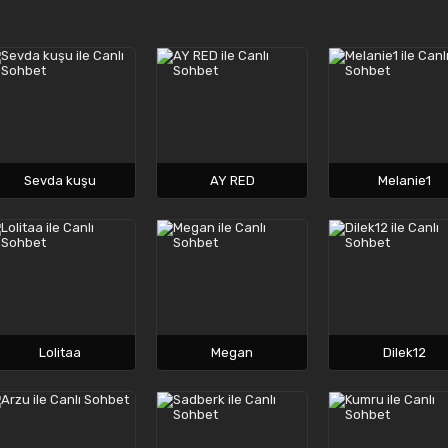
Sevda kuşu
AY RED
Melanie1
Lolitaa
Megan
Dilek12