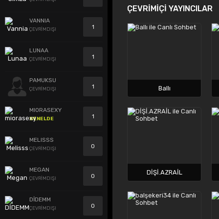
ÇEVRİMİÇİ YAYINCILAR
VANNIA
1
ÇEVRİMDIŞI
LUNAA
1
ÇEVRİMDIŞI
PAMUKSU
1
Ballı
ÇEVRİMDIŞI
MIORASEXY
1
GENELDE
MELISSS
0
ÇEVRİMDIŞI
MEGAN
DİŞİ.AZRAİL
0
ÇEVRİMDIŞI
DİDEMM
0
ÇEVRİMDIŞI