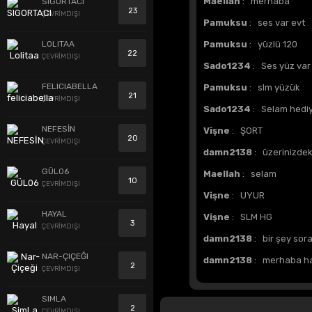
Maellah
: merhaba
SIGORTACI
23
ÇEVRİMDIŞI
Pamuksu
: ses var evt
LOLITAA
Pamuksu
: yüzlü 120
22
ÇEVRİMDIŞI
Sado1234
: Ses yüz var
FELICIABELLA
Pamuksu
: slm yüzük
21
ÇEVRİMDIŞI
Sado1234
: Selam hediy
NEFESİN
Vişne
: ŞORT
20
ÇEVRİMDIŞI
damn2138
: üzerinizdek
GÜL06
Maellah
: selam
10
ÇEVRİMDIŞI
Vişne
: UYUR
HAYAL
Vişne
: SLM HG
3
ÇEVRİMDIŞI
damn2138
: bir şey sora
NAR-ÇIÇEĞI
damn2138
: merhaba h
2
ÇEVRİMDIŞI
SIMLA
2
ÇEVRİMDIŞI