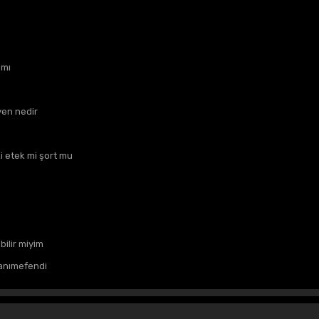
 mı
en nedir
i etek mi şort mu
bilir miyim
anımefendi