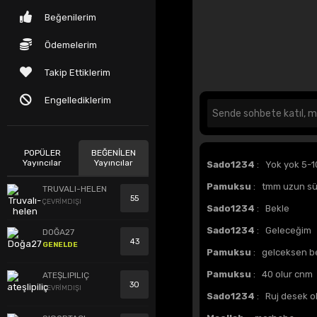
Beğenilerim
Ödemelerim
Takip Ettiklerim
Engellediklerim
POPÜLER
BEĞENİLEN
Yayıncılar
Yayıncılar
Sado1234
: Yok yok 5-1
Pamuksu
: tmm uzun sü
TRUVALI-HELEN
55
ÇEVRİMDIŞI
Sado1234
: Bekle
Sado1234
: Geleceğim
DOĞA27
43
GENELDE
Pamuksu
: gelceksen b
Pamuksu
: 40 olur cnm
ATEŞLIPILIÇ
30
ÇEVRİMDIŞI
Sado1234
: Ruj desek o