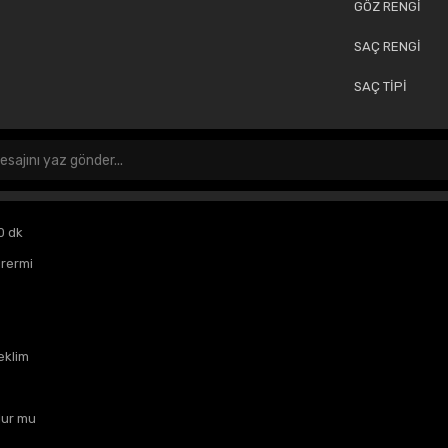
GÖZ RENGİ
SAÇ RENGİ
SAÇ TİPİ
0 dk
rermi
eklim
lur mu