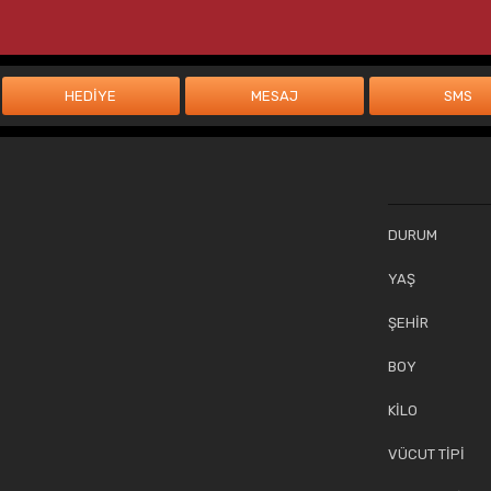
DURUM
YAŞ
ŞEHİR
BOY
KİLO
VÜCUT TİPİ