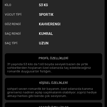
KİLO
53 KG
VÜCUT TİPİ
SPORTIK
GÖZ RENGİ
KAHVERENGI
SAÇ RENGİ
KUMRAL
SAÇ TİPİ
UZUN
PROFİL ÖZELLİKLERİ
31 yaşında 53 kilo da 1.60 boyda seviyeli bazen de yırtık
sohbetlerden hoşlanan özel odanızda taç edebileceğiniz
romantik duygusal bir fıstığım..
KİŞİSEL ÖZELİKLERİ
sohpet seven romantik bir bayanım..özel odanızda kanıma
girerseniz nadiren açılıp saçılmalarım olabiliyor..süpriz hediye
almayı herkes gibi bende çok seviyorum..