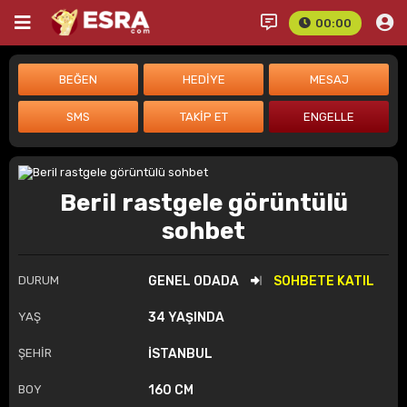
00:00
Beril rastgele görüntülü
sohbet
DURUM
GENEL ODADA
SOHBETE KATIL
YAŞ
34 YAŞINDA
ŞEHİR
İSTANBUL
BOY
160 CM