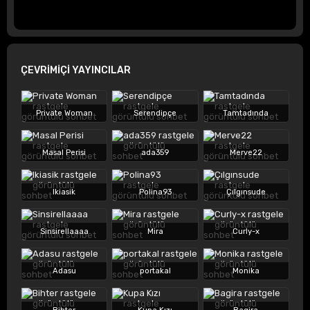
ÇEVRİMİÇİ YAYINCILAR
Private Woman
Serendipçe
Tamtadında
Masal Perisi
ada359
Merve22
Ikiasik
Polina93
Çılgınsude
Sinsirellaaaa
Mira
Curly-x
Adasu
portakal
Monika