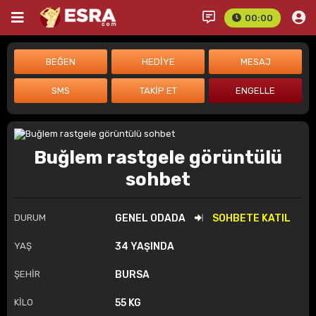
00:00
Buğlem rastgele görüntülü
sohbet
DURUM
GENEL ODADA
SOHBETE KATIL
YAŞ
34 YAŞINDA
ŞEHİR
BURSA
KİLO
55 KG