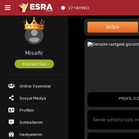
27 YAYINCI
Misafir
Standart Üye
Online Yayıncılar
Sosyal Medya
PROFİL ÖZ
Profilim
Sohbetlerim
Hediyelerim