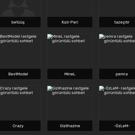
betüüş
Kızıl-Peri
tazeçıtır
BestModel
MineL
pemra
Crazy
Gizlihazine
-ÖzLeM-