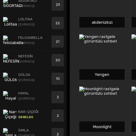
SIGORTACI
23
ÇEVRİMDIŞI
LOLITAA
akdenizkızı
22
ÇEVRİMDIŞI
FELICIABELLA
21
ÇEVRİMDIŞI
NEFESİN
20
ÇEVRİMDIŞI
Yengen
GÜL06
10
ÇEVRİMDIŞI
HAYAL
3
ÇEVRİMDIŞI
NAR-ÇIÇEĞI
2
GENELDE
Moonlight
SIMLA
2
ÇEVRİMDIŞI