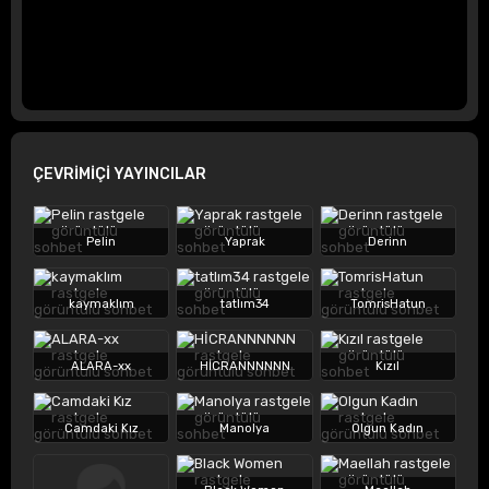
ÇEVRİMİÇİ YAYINCILAR
Pelin
Yaprak
Derinn
kaymaklım
tatlım34
TomrisHatun
ALARA-xx
HİCRANNNNNN
Kızıl
Camdaki Kız
Manolya
Olgun Kadın