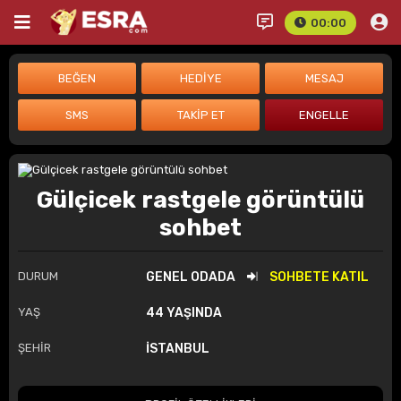
00:00
Gülçicek rastgele görüntülü
sohbet
DURUM
GENEL ODADA
SOHBETE KATIL
YAŞ
44 YAŞINDA
ŞEHİR
İSTANBUL