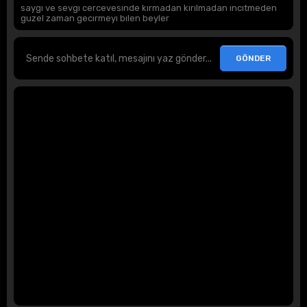
saygı ve sevgı cercevesınde kırmadan kırılmadan ıncıtmeden
guzel zaman gecırmeyı bılen beyler