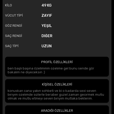
KİLO
49 KG
VÜCUT TİPİ
ZAYIF
GÖZ RENGİ
YEŞIL
SAÇ RENGİ
DIĞER
SAÇ TİPİ
UZUN
PROFİL ÖZELLİKLERİ
ben başlı başına özelimmm ozelıme gel bunu sende gör
bakalım ne dıyeceksın :)
KİŞİSEL ÖZELİKLERİ
konuskan cana yakın sohbeti ve bi o kadarda sexi seven
bırıyım ozelımde sızlerle beraber guzel zaman gecırmek mutlu
olmak ve mutlu etmeyı seven bırıyım mutlaka beklerım.
ARADIĞI ÖZELLİKLER