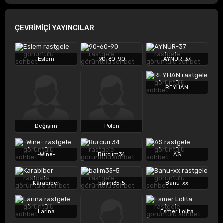
ÇEVRİMİÇİ YAYINCILAR
Eslem
90-60-90
AYNUR-37
REYHAN
Değişim
Polen
-Wine-
Burcum34
AS
Karabiber
balım35-5
Banu-xx
Larina
Esmer Lolita