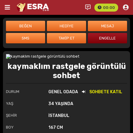
00:00
kaymaklım rastgele görüntülü
sohbet
DURUM
GENEL ODADA
SOHBETE KATIL
YAŞ
34 YAŞINDA
ŞEHİR
İSTANBUL
BOY
167 CM