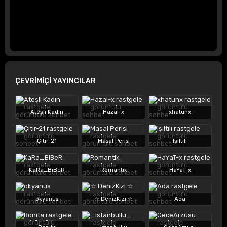
ÇEVRİMİÇİ YAYINCILAR
Ateşli Kadın
Hazal-x
xhatunx
Çıtır-21
Masal Perisi
Işıltılı
KaRa_BiBeR
Romantik
HaYaT-x
okyanus
☆ DenizKızı ☆
Ada