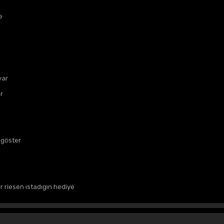
e
var
r
 göster
b
 riesen ıstadıgın hediye