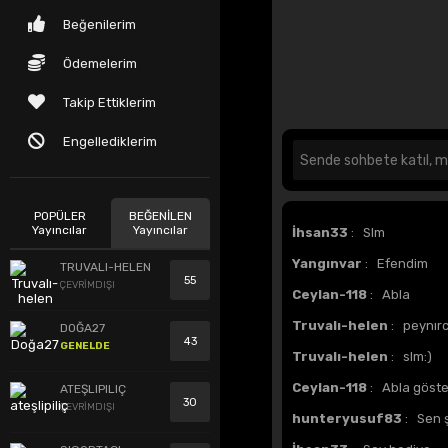
Beğenilerim
Ödemelerim
Takip Ettiklerim
Engellediklerim
POPÜLER
BEĞENİLEN
Yayıncılar
Yayıncılar
İhsan33
: Slm
Yangınvar
: Efendim
TRUVALI-HELEN
55
ÇEVRİMDIŞI
Ceylan-118
: Abla
Truvalı-helen
: peynırc
DOĞA27
43
GENELDE
Truvalı-helen
: slm:)
Ceylan-118
: Abla göste
ATEŞLIPILIÇ
30
ÇEVRİMDIŞI
hunteryusuf83
: Sen 