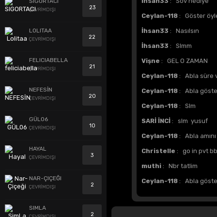
İhsan33
: Sov hediye
SIGORTACI
23
ÇEVRİMDIŞI
Ceylan-118
: Göster öyl
LOLITAA
İhsan33
: Nasılsın
22
ÇEVRİMDIŞI
İhsan33
: Slmm
FELICIABELLA
Vişne
: GEL O ZAMAN
21
ÇEVRİMDIŞI
Ceylan-118
: Abla süre 
NEFESİN
Ceylan-118
: Abla göste
20
ÇEVRİMDIŞI
Ceylan-118
: Slm
GÜL06
SARİ İNCİ
: slm yusuf
10
ÇEVRİMDIŞI
Ceylan-118
: Abla amını
HAYAL
Christelle
: go in pvt b
3
ÇEVRİMDIŞI
muthi
: Nbr tatlim
NAR-ÇIÇEĞI
Ceylan-118
: Abla göster
2
ÇEVRİMDIŞI
SIMLA
2
ÇEVRİMDIŞI