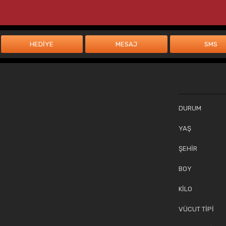
DURUM
YAŞ
ŞEHİR
BOY
KİLO
VÜCUT TİPİ