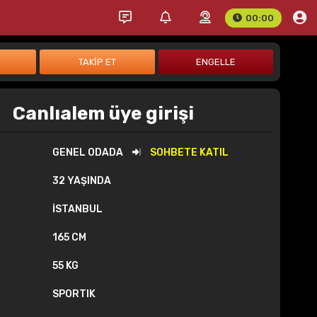
00:00
Canlıalem üye girişi
GENEL ODADA
SOHBETE KATIL
32 YAŞINDA
İSTANBUL
165 CM
55 KG
SPORTIK