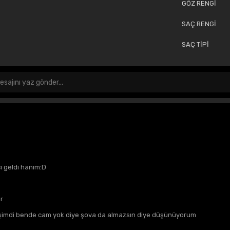
GÖZ RENGİ
SAÇ RENGİ
SAÇ TİPİ
ı geldı hanım:D
r
şimdi bende cam yok diye şova da almazsın diye düşünüyorum