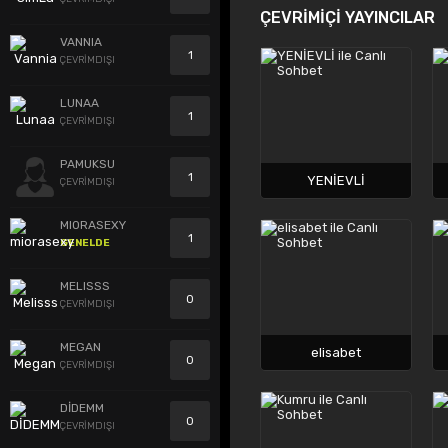
ÇEVRİMİÇİ YAYINCILAR
VANNIA
1
ÇEVRİMDIŞI
LUNAA
1
ÇEVRİMDIŞI
PAMUKSU
1
YENİEVLİ
ÇEVRİMDIŞI
MIORASEXY
1
GENELDE
MELISSS
0
ÇEVRİMDIŞI
MEGAN
elisabet
0
ÇEVRİMDIŞI
DİDEMM
0
ÇEVRİMDIŞI