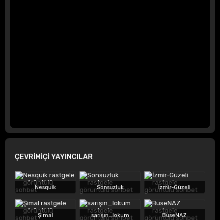
ÇEVRİMİÇİ YAYINCILAR
Nesquik
Sonsuzluk
İzmir-Güzeli
Şimal
sarışın_lokum
BuseNAZ