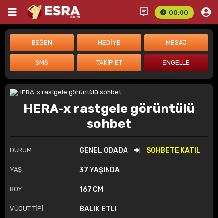
00:00
HERA-x rastgele görüntülü
sohbet
DURUM
GENEL ODADA
SOHBETE KATIL
YAŞ
37 YAŞINDA
BOY
167 CM
VÜCUT TİPİ
BALIK ETLI