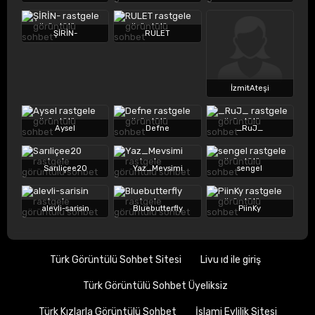
ŞİRİN-
RULET
İzmitAteşi
Aysel
Defne
_RuJ_
Sarıliçee20
Yaz_Mevsimi
sengel
alevli-sarisin
Bluebutterfly
PiinKy
Türk Görüntülü Sohbet Sitesi
Livu ıd ile giriş
Türk Görüntülü Sohbet Üyeliksiz
Türk Kızlarla Görüntülü Sohbet
İslami Evlilik Sitesi