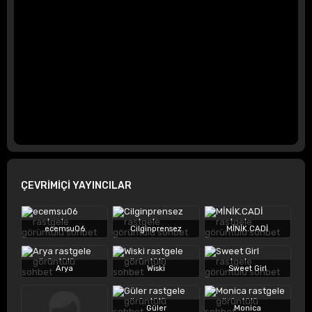
ÇEVRİMİÇİ YAYINCILAR
ecemsu06
Cilginprensez
MİNİK.CADİ
Arya
Wiski
Sweet Girl
Güler
Monica