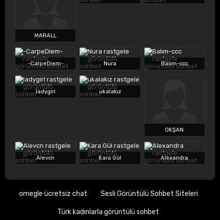
MARALL
-CarpeDiem-
Nura
Balım-ccc
ladygirl
ukalakız
OKŞAN
Alevcn
Kara Gül
Alexandra
omegle ücretsiz chat
Sesli Görüntülü Sohbet Siteleri
Türk kadınlarla görüntülü sohbet