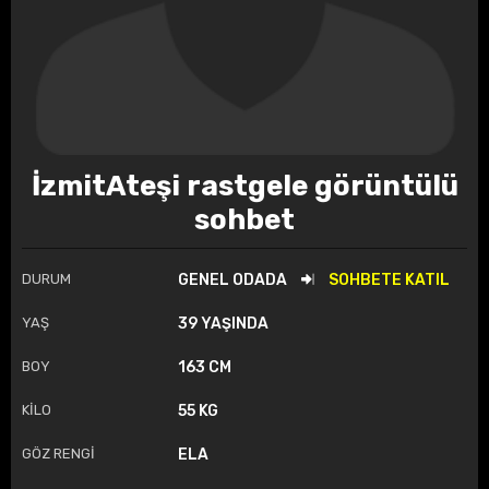
İzmitAteşi rastgele görüntülü
sohbet
DURUM
GENEL ODADA
SOHBETE KATIL
YAŞ
39 YAŞINDA
BOY
163 CM
KİLO
55 KG
GÖZ RENGİ
ELA