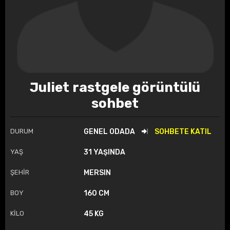
Juliet rastgele görüntülü
sohbet
DURUM
GENEL ODADA
SOHBETE KATIL
YAŞ
31 YAŞINDA
ŞEHİR
MERSIN
BOY
160 CM
KİLO
45 KG