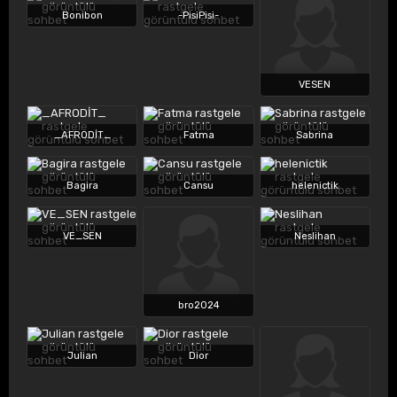
Bonibon
-PisiPisi-
VESEN
_AFRODİT_
Fatma
Sabrina
Bagira
Cansu
helenictik
VE_SEN
Neslihan
bro2024
Julian
Dior