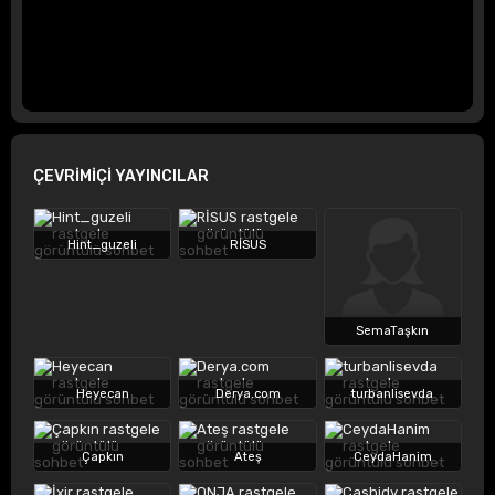
ÇEVRİMİÇİ YAYINCILAR
Hint_guzeli
RİSUS
SemaTaşkın
Heyecan
Derya.com
turbanlisevda
Çapkın
Ateş
CeydaHanim